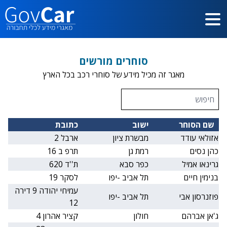
דלג לתוכן הראשי
סוחרים מורשים
מאגר זה מכיל מידע של סוחרי רכב בכל הארץ
שם הסוחר
ישוב
כתובת
אזולאי עודד
מבשרת ציון
ארבל 2
כהן נסים
רמת גן
תרפ ב 16
גרינאו אמיל
כפר סבא
ת''ד 620
בנימין חיים
תל אביב -יפו
לסקר 19
עמיחי יהודה 9 דירה
פוזנרסון אבי
תל אביב -יפו
12
ג'אן אברהם
חולון
קציר אהרון 4