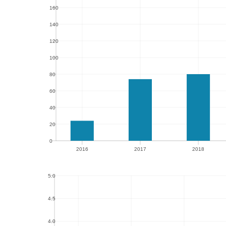
160
160
140
140
120
120
100
100
80
80
60
60
40
40
20
20
0
2016
2017
2018
0
2016
2017
2018
5.0
5.0
4.5
4.5
4.0
4.0