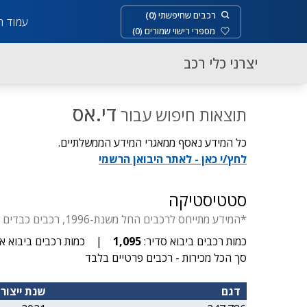
רכבים שחיפשתי
(
0
)
עמוד ר
מספרי רישוי שמורים
(
0
)
יצרני כלי רכב
די.אס
תוצאות חיפוש עבור
כל המידע נאסף ממאגרי המידע הממשלתיים.
לחץ/י כאן - לאתר היבואן הרשמי
סטטיסטיקה
*המידע מתייחס לרכבים החל משנת-1996, רכבים כבדים החל משנת-1929, דו-גלגלי החל משנת- 1955, יבוא סדיר עד 3.5 טון.
כמות רכבים ביבוא סדיר:
1,095
|
כמות רכבים ביבוא אי
סך הכל מכירות - רכבים פרטיים בלבד
דגם
שנת ייצור