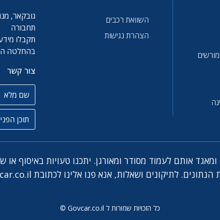
גובקאר, מנו
השוואת רכבים
תחבורה
הצהרת נגישות
תקבלו מידע 
בהחלטה הטו
 מורשים
צור קשר
שם מלא
גה
תוכן הפניה
מאגד אותם לעמוד מסודר ומאורגן. יתכנו טעויות באיסוף או ש
ar.co.il
כל הזכויות שמורות ל Govcar.co.il ©