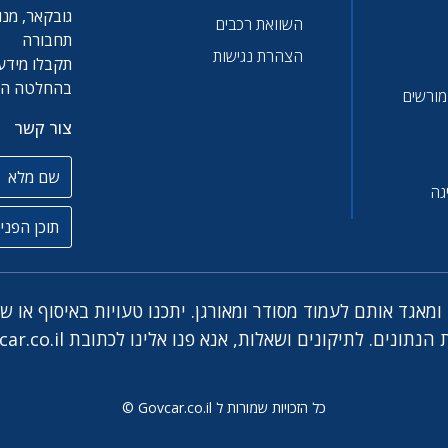
גובקאר, מנו
השוואת רכבים
תחבורה
הצהרת נגישות
תקבלו מידע 
בהחלטה הטו
 מורשים
צור קשר
שם מלא
גה
תוכן הפניה
מאגד אותם לעמוד מסודר ומאורגן. יתכנו טעויות באיסוף או ש
ar.co.il
כל הזכויות שמורות ל Govcar.co.il ©