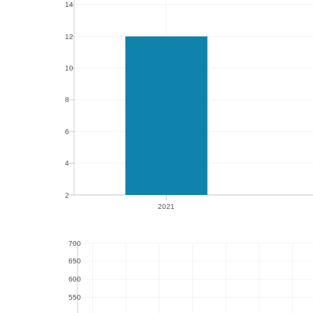
14
14
12
12
10
10
8
8
6
6
4
4
2
2021
2
2021
700
700
650
650
600
600
550
550