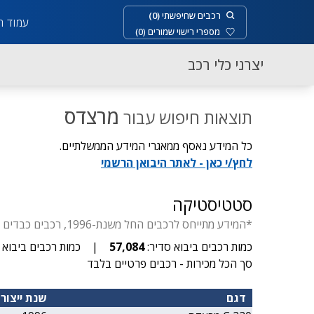
רכבים שחיפשתי
(
0
)
עמוד ר
מספרי רישוי שמורים
(
0
)
יצרני כלי רכב
מרצדס
תוצאות חיפוש עבור
כל המידע נאסף ממאגרי המידע הממשלתיים.
לחץ/י כאן - לאתר היבואן הרשמי
סטטיסטיקה
*המידע מתייחס לרכבים החל משנת-1996, רכבים כבדים החל משנת-1929, דו-גלגלי החל משנת- 1955, יבוא סדיר עד 3.5 טון.
כמות רכבים ביבוא סדיר:
57,084
|
כמות רכבים ביבוא א
סך הכל מכירות - רכבים פרטיים בלבד
דגם
שנת ייצור