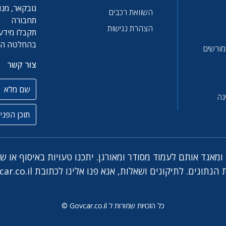
גובקאר, מנו
השוואת רכבים
תחבורה
הצהרת נגישות
תקבלו מידע 
בהחלטה הטו
 מורשים
צור קשר
שם מלא
גה
תוכן הפניה
מאגד אותם לעמוד מסודר ומאורגן. יתכנו טעויות באיסוף או ש
ar.co.il
כל הזכויות שמורות ל Govcar.co.il ©