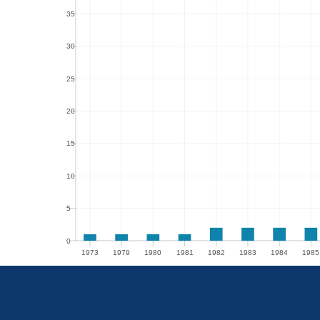
35
35
30
30
25
25
20
20
15
15
10
10
5
5
0
1973
1979
1980
1981
1982
1983
1984
1985
0
1973
1979
1980
1981
1982
1983
1984
1985