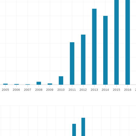
2005
2006
2007
2008
2009
2010
2011
2012
2013
2014
2015
2016
05
2006
2007
2008
2009
2010
2011
2012
2013
2014
2015
2016
2