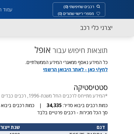
רכבים שחיפשתי
(
0
)
עמוד ר
מספרי רישוי שמורים
(
0
)
יצרני כלי רכב
אופל
תוצאות חיפוש עבור
כל המידע נאסף ממאגרי המידע הממשלתיים.
לחץ/י כאן - לאתר היבואן הרשמי
סטטיסטיקה
*המידע מתייחס לרכבים החל משנת-1996, רכבים כבדים החל משנת-1929, דו-גלגלי החל משנת- 1955, יבוא סדיר עד 3.5 טון.
כמות רכבים ביבוא סדיר:
34,335
|
כמות רכבים ביבוא א
סך הכל מכירות - רכבים פרטיים בלבד
דגם
שנת ייצור