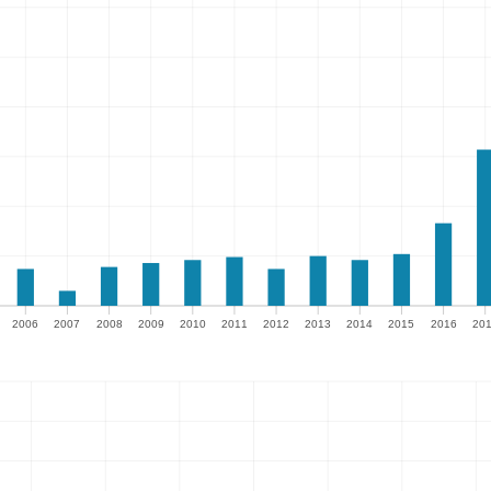
2006
2007
2008
2009
2010
2011
2012
2013
2014
2015
2016
20
2006
2007
2008
2009
2010
2011
2012
2013
2014
2015
2016
201