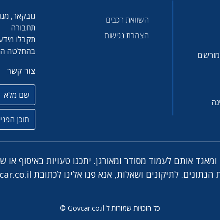
גובקאר, מנו
השוואת רכבים
תחבורה
הצהרת נגישות
תקבלו מידע 
בהחלטה הטו
 מורשים
צור קשר
שם מלא
גה
תוכן הפניה
מאגד אותם לעמוד מסודר ומאורגן. יתכנו טעויות באיסוף או ש
ar.co.il
כל הזכויות שמורות ל Govcar.co.il ©