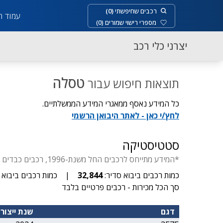
רכבים שחיפשתי
(
0
)
עמוד ר
מספרי רישוי שמורים
(
0
)
יצרני כלי רכב
טסלה
תוצאות חיפוש עבור
כל המידע נאסף ממאגרי המידע הממשלתיים.
לחץ/י כאן - לאתר היבואן הרשמי
סטטיסטיקה
*המידע מתייחס לרכבים החל משנת-1996, רכבים כבדים החל משנת-1929, דו-גלגלי החל משנת- 1955, יבוא סדיר עד 3.5 טון.
כמות רכבים ביבוא סדיר:
32,844
|
כמות רכבים ביבוא א
סך הכל מכירות - רכבים פרטיים בלבד
דגם
שנת ייצור