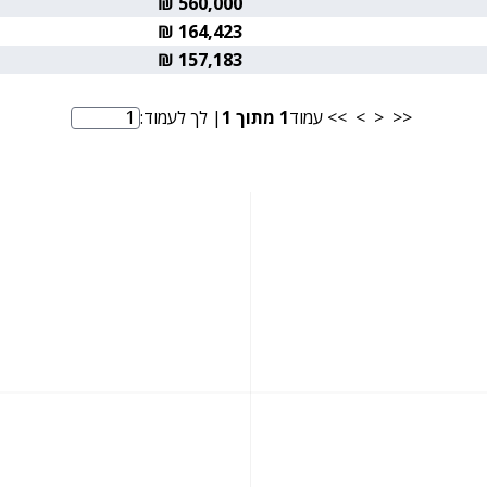
560,000 ₪
164,423 ₪
157,183 ₪
<<
<
>
>>
עמוד
1
מתוך
1
| לך לעמוד:
מספר עמוד