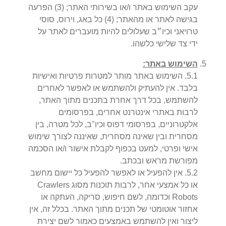
עקב השימוש באתר ו/או בשירותי האתר; (3) הפרעה
בגישה לאתר או מהאתר; (4) כל באג, וירוס, סוסי
טרויאני וכיו״ב שעלולים להיות מועברים לאתר על
ידי צד שלישי כלשהו.
השימוש באתר:
1
.
5
.
השימוש באתר מותר למטרות פרטיות ואישיות
בלבד. אין להעתיק ולהשתמש או לאפשר לאחרים
להשתמש, בכל דרך אחרת בתכנים מתוך האתר,
לרבות באתרי אינטרנט אחרים, בפרסומים
אלקטרוניים, בפרסומי דפוס וכיו"ב, לכל מטרה, בין
מסחרית ובין שאינה מסחרית, שאיננה לצורך שימוש
אישי ופרטי, למעט בכפוף לקבלת אישור ו/או הסכמה
מפורשת מראש ובכתב.
2
.
5
.
אין להפעיל או לאפשר להפעיל כל יישום מחשב
או כל אמצעי אחר, לרבות תוכנות מסוג Crawlers
Robots וכדומה, לשם חיפוש, סריקה, העתקה או
אחזור אוטומטי של תכנים מתוך האתר. בכלל זה, אין
ליצור ואין להשתמש באמצעים כאמור לשם יצירת