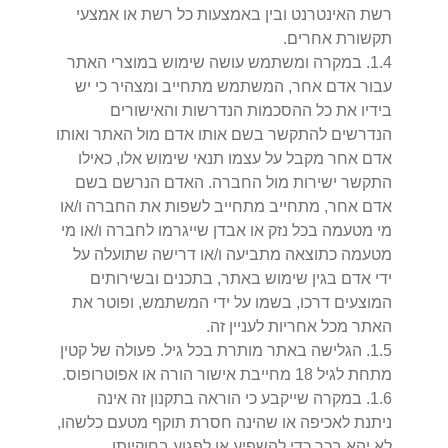
רשת האינטרנט ובין באמצעות כל רשת או אמצעי
תקשורת אחרים.
4
.
1
.
במקרה ומשתמש עושה שימוש במוצרי האתר
עבור אדם אחר, המשתמש מתחייב ומצהיר כי יש
בידיו את כל ההסכמות הנדרשות והאישורים
הנדרשים להתקשר בשם אותו אדם מול האתר ואותו
אדם אחר מקבל על עצמו תנאי שימוש אלו, כאילו
התקשר ישירות מול החברה. האדם הנרשם בשם
אדם אחר, מתחייב מתחייב לשפות את החברה ו/או
מי מטעמה בכל נזק או אבדן שייגרמו לחברה ו/או מי
מטעמה כתוצאה מתביעה ו/או דרישה שתועלה על
ידי אדם בגין שימוש באתר, בתכנים ובשירותים
המוצעים דרכו, בשמו על ידי המשתמש, ופוטר את
האתר מכל אחריות לעניין זה.
5
.
1
.
הגלישה באתר מותרת בכל גיל. פעולה של קטין
מתחת לגיל 18 מחייבת אישור הורה או אפוטרופוס.
6
.
1
.
במקרה שייקבע כי הוראה בתקנון זה אינה
ניתנת לאכיפה או שהינה חסרת תוקף מטעם כלשהו,
לא יהא בכך כדי להשפיע או לפגוע בחוקיותן,