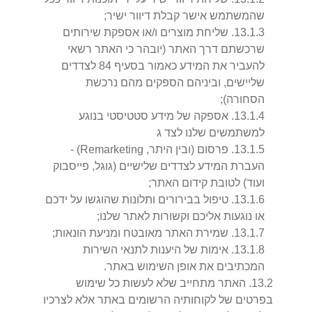
שהמשתמש אישר קבלת דיוור ישיר;
3
.
1
.
13
.
שליחת מוצרים ו/או אספקת שירותים
שרכשתם דרך האתר (יובהר כי האתר רשאי
להעביר את המידע כאמור בסעיף 84 לצדדים
שליישים, וביניהם הספקים מהם נרכשת
הסחורה);
4
.
1
.
13
.
אספקה של מידע סטטיסטי בנוגע
למשתמשים שלנו לצד ג
5
.
1
.
13
.
פרסום (ובין היתר, Remarketing) -
העברת המידע לצדדים שלישיים (גוגל, פייסבוק
ועוד) לטובת קידום האתר;
6
.
1
.
13
.
טיפול בבירורים ותלונות שהוגשו על ידכם
או נוגעות אליכם וקשורות לאתר שלנו;
7
.
1
.
13
.
שמירת האתר מאובטח ומניעת הונאות;
8
.
1
.
13
.
אימות של היענות לתנאי השירות
המכתיבים את אופן השימוש באתר.
2
.
13
.
האתר מתחייב שלא לעשות כל שימוש
בפרטים של לקוחותיה הרשומים באתר אלא לצרכיו