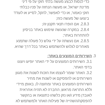
כדי לנסות לבצע מעשה בלתי חוקי על-פי דיני
מדינת ישראל, או מעשה הנחזה על פניו כבלתי
חוקי כאמור, או כדי לאפשר, להקל, לסייע או לעודד
ביצועו של מעשה כזה;
3
.
8
.
2
.
אם הופרו תנאי תקנון זה;
4
.
8
.
2
.
במקרה שנעשה שימוש באתר בניסיון
להתחרות באתר;
5
.
8
.
2
.
אם נעשתה על ידי גולש כל פעולה שתמנע
מאחרים לגלוש ולהשתמש באתר בכל דרך שהיא.
השירותים המוצעים באתר:
1
.
3
.
השירותים המוצעים על ידי האתר יופיעו ויוצגו
בדפי האתר.
2
.
3
.
האתר שומר לעצמו את הזכות לשנות את מגוון
השירותים או להפסיקם או לשנות את מחיר
השירותים המוצעים באתר ומחוצה לו, באופן מיידי
וללא התראה מראש, החברה לא תהיה אחראית
לאובדן מידע ו/או נזק כלשהו כתוצאה או בהקשר
להפסקה/השהייה של פעילות האתר ולמשתמש לא