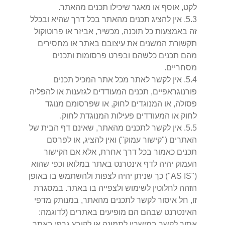
לקט, אוסף או מאגר שיכילו תכנים מהאתר.
3
.
5
.
אין להציג תכנים מהאתר בכל דרך שהיא ובכלל
זה באמצעות כל תוכנה, מכשיר, אביזר או פרוטוקול
תקשורת המשנים את עיצובם באתר או מחסירים
מהם תכנים כלשהם ובפרט פרסומות ותכנים
מסחריים.
4
.
5
.
אין לקשר לאתר מכל אתר המכיל תכנים
פורנוגראפיים, תכנים המעודדים לגזענות או להפליה
פסולה, או המנוגדים לחוק, או שפרסומם מנוגד
לחוק או המעודדים פעילות המנוגדת לחוק.
5
.
5
.
אין לקשר לתכנים מהאתר, שאינם דף הבית של
האתרים ("קישור עמוק") ואין להציג, או לפרסם
תכנים כאמור בכל דרך אחרת, אלא אם הקישור
העמוק יהיה לדף אינטרנט באתר במלואו וכפי שהוא
("AS IS") כך שניתן יהיה לצפות ולהשתמש בו באופן
הזהה לחלוטין לשימוש ולצפייה בו באתר. במסגרת
זו, חל איסור לקשר לתכנים מהאתר, במנותק מדפי
האינטרנט שבהם הם מופיעים באתרים (לדוגמה:
אסור לקשר במישרין לתמונה או לקובץ גרפי באתר,