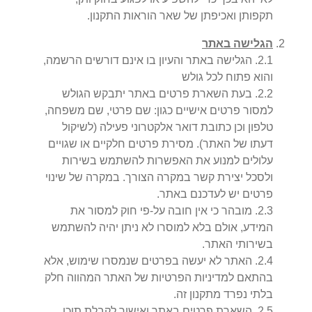
תקפותן ואכיפתן של שאר הוראות התקנון.
הגלישה באתר
1
.
2
.
הגלישה באתר והעיון בו אינם דורשים הרשמה,
והוא פתוח לכל גולש
2
.
2
.
בעת השארת פרטים באתר יתבקש הגולש
למסור פרטים אישיים כגון: שם פרטי, שם משפחה,
טלפון וכן כתובת דואר אלקטרוני פעילה (לשיקול
דעתו של האתר). מסירת פרטים חלקיים או שגויים
עלולים למנוע את האפשרות להשתמש בשירות
ולסכל יצירת קשר במקרה הצורך. במקרה של שינוי
פרטים יש לעדכנם באתר.
3
.
2
.
מובהר כי אין חובה על-פי חוק למסור את
המידע, אולם בלא למוסרו לא ניתן יהיה להשתמש
בשירותי האתר.
4
.
2
.
האתר לא יעשה בפרטים שנמסרו שימוש, אלא
בהתאם למדיניות הפרטיות של האתר המהווה חלק
בלתי נפרד מתקנון זה.
5
.
2
.
השארת פרטים באתר ואישור לקבלת תוכן