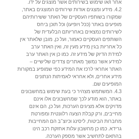
אחר ו/או שימוש בשירותים אשר מוצגים על ידו.
2
.
4
.
מידע ומצגים אודות שירותים המוצגים באתר,
שמקורו בשותפיו העסקיים של האתר ששירותיהם
מופיעים באתר (ככל ויופיעו) וכל תוכן ביחס
לשירותים נמצאים באחריותם הבלעדית של
השותפים העסקיים כאמור, ועל כן, מובן שלאתר אין
כל אחריות בגין מידע מעין זה, ואין האתר ערב
למידת הדיוק של מידע זה. כמו כן אין האתר ערב
למידע אשר נמשך מאתרים צדדים שלישיים –
האתר אחראי לרכז את המידע כפי שמופיע במקורות
מידע אחרים, ולא אחראי לאמיתות הנתונים
המופיעים שם.
3
.
4
.
המשתמש מצהיר כי בעת שימוש במחשבונים
באתר, הוא מודע לכך שמחשבונים אלו אינם
מדויקים אלא מציגים הערכות, ועל כן, הם אינם
מחייבים, ורק קבלת הצעה רלוונטית ומפורטת
מחברות הביטוח, ליסינג וכיוצ"ב הם המחייבות
גרידא. כמו כן מחשבון עלות אחזקת רכב הינו
בהתאם לתחשיב אשר מספק הערכה.