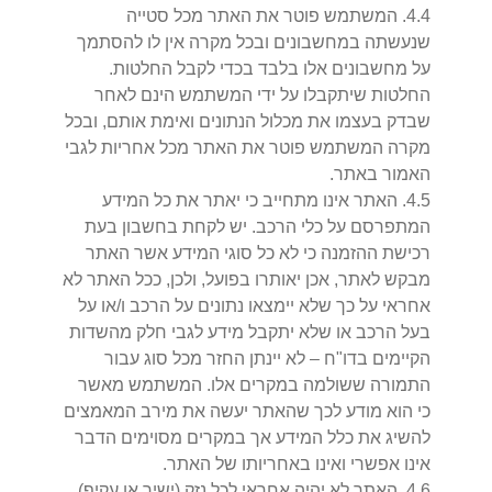
4
.
4
.
המשתמש פוטר את האתר מכל סטייה
שנעשתה במחשבונים ובכל מקרה אין לו להסתמך
על מחשבונים אלו בלבד בכדי לקבל החלטות.
החלטות שיתקבלו על ידי המשתמש הינם לאחר
שבדק בעצמו את מכלול הנתונים ואימת אותם, ובכל
מקרה המשתמש פוטר את האתר מכל אחריות לגבי
האמור באתר.
5
.
4
.
האתר אינו מתחייב כי יאתר את כל המידע
המתפרסם על כלי הרכב. יש לקחת בחשבון בעת
רכישת ההזמנה כי לא כל סוגי המידע אשר האתר
מבקש לאתר, אכן יאותרו בפועל, ולכן, ככל האתר לא
אחראי על כך שלא יימצאו נתונים על הרכב ו/או על
בעל הרכב או שלא יתקבל מידע לגבי חלק מהשדות
הקיימים בדו"ח – לא יינתן החזר מכל סוג עבור
התמורה ששולמה במקרים אלו. המשתמש מאשר
כי הוא מודע לכך שהאתר יעשה את מירב המאמצים
להשיג את כלל המידע אך במקרים מסוימים הדבר
אינו אפשרי ואינו באחריותו של האתר.
6
.
4
.
האתר לא יהיה אחראי לכל נזק (ישיר או עקיף),