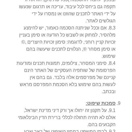
תקפה גם ביחס לכל עיבוד, עריכה או תרגום שנעשו
על ידי האתר לתכנים שהוזנו או נמסרו על ידי
הגולשים לאתר.
3
.
8
.
אם וככל שניתנה הסכמה כאמור, יש להימנע
מלהסיר, למחוק או לשבש כל הודעה או סימן בעניין
זכויות קניין רוחני, לדוגמה: סימון זכויות היוצרים ,©
או סימן מסחר ®, הנלווים לתכנים שיעשה בהם
שימוש.
4
.
8
.
סימני המסחר, צילומים, תמונות תכנים ומודעות
הפרסומת של שותפיה העסקיים של האתר הינם
קניינם של מפרסמים אלה בלבד. גם בהם אין
לעשות בהם שימוש בלא הסכמת המפרסם מראש
ובכתב.
סמכות שיפוט:
1
.
9
.
על תקנון זה יחולו אך ורק דיני מדינת ישראל,
אולם לא תהיה תחולה לכללי ברירת הדין הבינלאומי
הקבועים בהם.
2
.
9
.
לבתי המשפט במחוז השיפוט של באר שבע