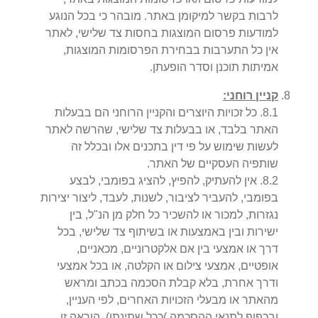
לרבות בקשר למיקומן באתר. מובהר כי בכל הנוגע
למודעות פרסום המוצגות בחסות צד שלישי, לאתר
אין כל התערבות בבחירת הפרסומות המוצגות,
אמיתות תוכנן וסדר הופעתן.
קניין רוחני:
1
.
8
.
כל זכויות היוצרים והקניין הרוחני הם בבעלות
האתר בלבד, או בבעלות צד שלישי, שהרשה לאתר
לעשות שימוש על פי דין בתכנים אלו ובכלל זה
שותפיה העסקיים של האתר.
2
.
8
.
אין להעתיק, להפיץ, להציג בפומבי, לבצע
בפומבי, להעביר לציבור, לשנות, לעבד, ליצור יצירות
נגזרות, למכור או להשכיר כל חלק מן הנ"ל, בין
ישירות ובין באמצעות או בשיתוף צד שלישי, בכל
דרך או אמצעי בין אם אלקטרוניים, מכאניים,
אופטיים, אמצעי צילום או הקלטה, או בכל אמצעי
ודרך אחרת, בלא קבלת הסכמה בכתב ומראש
מהאתר או מבעלי הזכויות האחרים, לפי העניין,
ובכפוף לתנאי ההסכמה )ככל שתינתן). הוראה זו