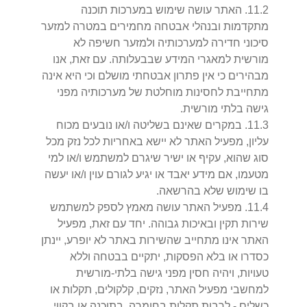
2
.
11
.
האתר עושה שימוש במערכות תוכנה
מתקדמות ובנהלי אבטחה מחמירים במטרה למזער
סיכוני חדירה למערכותיה ולמזער חשיפה לא
מורשית למאגרי המידע שבבעלותה. עם זאת, אנו
מבהירים כי אין פתרון אבטחתי מושלם וכי היא אינה
מתחייבת לחסינות מוחלטת של מערכותיה מפני
גישה בלתי מורשית.
3
.
11
.
במקרים שאינם בשליטה ו/או נובעים מכוח
עליון, מפעיל האתר לא יישא באחריות לכל נזק מכל
סוג שהוא, עקיף או ישיר שיגרם למשתמש ו/או למי
מטעמו, אם מידע יאבד או יגיע לגורם עוין ו/או יעשה
בו שימוש שלא בהרשאה.
4
.
11
.
מפעיל האתר עושה מאמץ לספק למשתמש
שירות תקין ובאיכות גבוהה. יחד עם זאת, מפעיל
האתר אינו מתחייב שהשירות באתר לא יופרע, יינתן
כסדרו או בלא הפסקות, יתקיים בבטחה וללא
טעויות, ויהיה חסין מפני גישה בלתי-מורשית
למחשבי מפעיל האתר, נזקים, קלקולים, תקלות או
כשלים - לרבות תקלות בחומרה, בתוכנה או בקווי