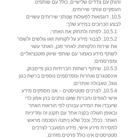
זהות) עם צדדים שלישיים, כולל עם שותפינו
העסקיים ונותני שירותים.
5
.
10
.
דוגמאות לפעולות שנותני שירותים עשויים
לבצע הכרוכים במידע שלך:
1
.
5
.
10
.
לפתח ולתחזק את האתר;
2
.
5
.
10
.
לצבור מידע על לקוחות ו/או גולשים ולשפר
את שירות הלקוחות. לאחר מכן, האתר עשוי
לשתף מידע כאמור עם שותפי שיווק פוטנציאליים
ומפרסמים;
3
.
5
.
10
.
שיתוף רשתות חברתיות כגון פייסבוק,
אינסטגרם ואחרות ומפרסמים נוספים ברשת כגון
גוגל, טאבולה ואחרים;
4
.
5
.
10
.
לצרכים סטטיסטים – אנו מספקים מידע
אישי לגופים וחברות שאנו נותנים בהן אמון כדי
שיעבדו את המידע עבורנו לפי הוראות האתר
ובאופן העולה בקנה אחד עם תקנון זה ומדיניות
האתר. ככלל, וככל שלא ניתנה הסכמה מראש
למסירת מידע אישי, מידע המועבר לצרכים
סטטיסטים אינו כולל פרטים מזהים.