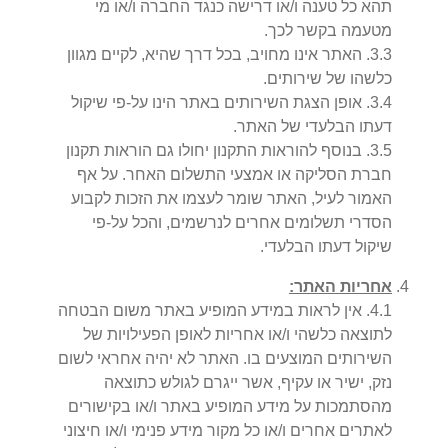
תהא כל טענה ו/או דרישה כנגד החברה ו/או מי
מטעמה בקשר לכך.
3
.
3
.
האתר אינו מחויב, בכל דרך שהיא, לקיים מגוון
כלשהו של שירותים.
4
.
3
.
אופן הצגת השירותים באתר הינו על-פי שיקול
דעתו הבלעדי של האתר.
5
.
3
.
בנוסף להוראות התקנון יחולו גם הוראות תקנון
חברת הסליקה או אמצעי התשלום האחר. על אף
האמור לעיל, האתר שומר לעצמו את הזכות לקבוע
הסדרי תשלומים אחרים לנרשמים, והכל על-פי
שיקול דעתו הבלעדי.
אחריות האתר:
1
.
4
.
אין לראות במידע המופיע באתר משום הבטחה
לתוצאה כלשהי ו/או אחריות לאופן הפעילויות של
השירותים המוצעים בו. האתר לא יהיה אחראי לשום
נזק, ישיר או עקיף, אשר ייגרם לגולש כתוצאה
מהסתמכות על מידע המופיע באתר ו/או בקישורים
לאתרים אחרים ו/או כל מקור מידע פנימי ו/או חיצוני