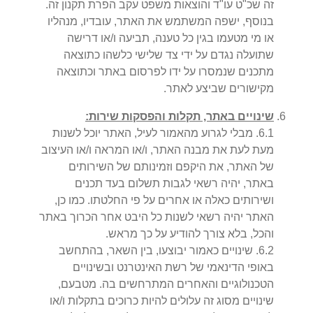
זה שכ"ט עו"ד והוצאות משפט עקב הפרת תקנון זה.
בנוסף, ישפה המשתמש את האתר, עובדיו, מנהליו
או מי מטעמו בגין כל טענה, תביעה ו/או דרישה
שתועלה נגדם על ידי צד שלישי כלשהו כתוצאה
מתכנים שנמסרו על ידו לפרסום באתר וכתוצאה
מקישורים שביצע לאתר.
שינויים באתר, תקלות והפסקות שירות:
1
.
6
.
מבלי לגרוע מהאמור לעיל, האתר יוכל לשנות
מעת לעת את מבנה האתר, ו/או המראה ו/או העיצוב
של האתר, את היקפם וזמינותם של השירותים
באתר, יהיה רשאי לגבות תשלום בעד תכנים
ושירותים כאלה או אחרים על פי החלטתו. כמו כן,
האתר יהיה רשאי לשנות כל היבט אחר הכרוך באתר
והכל, בלא צורך להודיע על כך מראש.
2
.
6
.
שינויים כאמור יבוצעו, בין השאר, בהתחשב
באופי הדינאמי של רשת האינטרנט ובשינויים
הטכנולוגיים והאחרים המתרחשים בה. מטבעם,
שינויים מסוג זה עלולים להיות כרוכים בתקלות ו/או