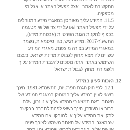
התקשורת לאתר - אצל מפעיל האתר או אצל מי
מספקיה.
5
.
11
.
המידע עליך מאוחסן במאגרי מידע המנוהלים
על ידי מפעיל האתר ו/או על ידי צד שלישי מטעמה
בכפוף לתקנות הגנת הפרטיות (אבטחת מידע),
התשע"ז-2017. מידע רגיש, כגון סיסמאות, נשמר
במאגרי המידע בצורה מוצפנת. מאגרי המידע
עשויים להימצא מחוץ לגבולות מדינת ישראל. בעצם
השימוש באתר, אתה מסכים להעברת המידע עליך
ולשמירתו מחוץ לגבולות ישראל.
הזכות לעיון במידע
1
.
12
.
לפי חוק הגנת הפרטיות, התשמ"א-1981, הינך
רשאי לעיין במידע עליך המוחזק במאגרי המידע של
האתר. באם תמצא כי המידע עליך אינו נכון, שלם,
ברור או מעודכן, הינך רשאי לפנות לחברה בבקשה
לתקן את המידע עליך או למוחקו. אם המידע
שבמאגרי המידע של האתר משמש לצורך פניה
אישית אליך, הינך זכאי לדרוש שמידע זה יימחק.