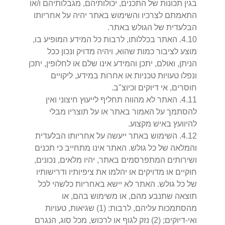
בגין תכונות של התכנים, יכולותיהם, מגבלותיהם ו/או
התאמתם לצרכיו והשימוש באתר יהיה על אחריותו
הבלעדית של הגולש באתר.
10
.
4
.
האתר בכללותו, לרבות כל המידע המופיע בו,
מוצע לציבור כמות שהוא, ויהיה מדויק ונכון ככל
הניתן, ואולם, יתכן והמידע אינו שלם או לחלופין, יתכן
ונפלו טעויות טכניות או אחרות במידע, ליקויים
חוסרים, אי דיוקים וכיוצ"ב.
11
.
4
.
האתר לא מהווה תחליף לייעוץ חיצוני ואין
להסתמך על האמור באתר או על תוצריו מבלי
להיוועץ באיש מקצוע.
12
.
4
.
השימוש באתר ייעשה על אחריותו הבלעדית
והמלאה של כל גולש. האתר אינו מתחייב כי תכנים
ושירותים המתפרסמים באתר, יהיו מלאים, נכונים,
חוקיים או מדויקים או יהלמו את ציפיותיו ודרישותיו
של כל גולש. האתר לא יישא באחריות כלשהי לכל
תוצאה שתנבע מהם, או משימוש בהם, או
מהסתמכות עליהם, לרבות: (1) שגיאות, טעויות
ואי-דיוקים; (2) נזק לגוף או לרכוש, מכל סוג, הנגרם