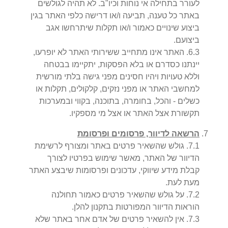
לעורר בתחילה אי נוחות וכיו"ב. לא תהיה לגולשים
באתר כל טענה, תביעה ו/או דרישה כלפי האתר בגין
ביצוע שינויים כאמור ו/או תקלות שיתרחשו אגב
ביצועם.
3
.
6
.
האתר אינו מתחייב ששירותי האתר לא יופרעו,
יינתנו כסדרם או בלא הפסקות, יתקיימו בבטחה
וללא טעויות ויהיו חסינים מפני גישה בלתי מורשית
למחשבי האתר או מפני נזקים, קלקולים, תקלות או
כשלים - והכל, בחומרה, בתוכנה, בקווי ובמערכות
תקשורת אצל האתר או אצל מי מספקיו.
הרשאה לדיוור, פרסומים ופרסומת
1
.
7
.
גולש שהשאיר פרטים באתר ומצורף לרשימת
הדיוור של האתר, מאשר שימוש בפרטיו לצורך
קבלת מידע שיווקי, עדכונים ופרסומות שיבצע האתר
מעת לעת.
2
.
7
.
על גולש שהשאיר פרטים כאמור תחולנה
הוראות הדיוור המפורטות בתקנון להלן.
3
.
7
.
אין להשאיר פרטים של אדם אחר באתר שלא