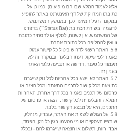
אלא לעמוד המלא שבו הם מופיעים). כמו כן על
כתובתו המדויקת של דף האינטרנט באתר להופיע
במקום הרגיל המיועד לכך בממשק המשתמש,
לדוגמה: בשורת הכתובת (Status Bar"") בדפדפן
של המשתמש. אין לשנות, לסלף או להסתיר כתובת
זו ואין להחליפה בכל כתובת אחרת;
6
.
5
.
האתר רשאי לדרוש ביטול כל קישור עמוק
כאמור לפי שיקול דעתו הבלעדי ובמקרה זה לא
תעמוד כל טענה, דרישה או תביעה כלפי האתר
בעניין זה.
7
.
5
.
האתר לא יישא בכל אחריות לכל נזק שייגרם
כתוצאה מכל קישור לתכנים מהאתר ומכל הצגה או
פרסום של תכנים כאמור בכל דרך אחרת. האחריות
המלאה והבלעדית לכל קישור, הצגה או פרסום של
התכנים, היא על מבצע הקישור בלבד.
8
.
5
.
על הגולש לשפות את האתר, עובדיו, מנהליו,
שותפיו העסקיים או מי מטעמו בגין כל נזק, הפסד,
אבדן רווח, תשלום או הוצאה שייגרמו להם - ובכלל