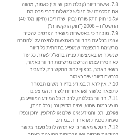
8
.
7
.
אישור דיוור (קבלת תוכן שיווקי) כאמור, מהווה
את הסכמתו של הגולש למשלוח דברי פרסומת
על-פי חוק התקשורת (בזק ושידורים) (תיקון מס' 40)
התשס"ח – 2008 ("חוק התקשורת").
9
.
7
.
מובהר כי באפשרות משאיר הפרטים להסיר
עצמו בכל עת מהדיוור באמצעות לחיצה על "להסרה
מרשימת התפוצה" שמופיע בתחתית כל דיוור
שנשלח או באמצעות פנייה בדוא"ל לאתר. כל עוד
לא הסירו עצמו הנרשם מרשימת הדיוור כאמור,
רשאי האתר, בכפוף לחוק התקשורת, להעביר
לנרשם דיוור ישיר כאמור.
10
.
7
.
אין לראות במידע בדיוור משום הבטחה
לתוצאה כלשהי ו/או אחריות לשירות המוצע בו.
11
.
7
.
הדיוור בכללותו, לרבות כל המידע המופיע בו,
מוצע כמות שהוא, ויהיה מדויק ונכון ככל הניתן,
ואולם, יתכן והמידע אינו שלם או לחלופין, יתכן ונפלו
טעויות טכניות או אחרות במידע.
12
.
7
.
הגולש מאשר כי לא תהיה לו כל טענה בקשר
למודעות פרסום ו/או פרסומות המוצגות באתר,