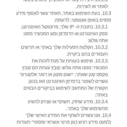
לאתר או לשירות.
3
.
10
.
בעת השימוש באתר, האתר עשוי לאסוף מידע
מסוים באופן אוטומטי. לדוגמה:
1
.
3
.
10
.
כתובת ה- IP שלך, פרוטוקול האינטרנט,
ספק האינטרנט או הדפדפן וסוג המכשיר ממנו
אתה גולש;
2
.
3
.
10
.
הקלטת הפעילות שלך באתר או תרשים
העמודים בהם ביקרת;
3
.
3
.
10
.
שימוש בעוגיות על מנת לזהות את
המכשיר ממנו אתה גולש. קובץ עוגיות הם קובץ
טקסט קטן שאתר, יישום מקוון או דואר אלקטרוני
עשויים לשמור בדפדפן האינטרנט ו/או בכונן
הקשיח של המחשב לשימוש בביקורים הבאים
באתר;
4
.
3
.
10
.
מידע שתזין, תשתף או שניתן להשיג
מהשימוש שלך באתר.
4
.
10
.
אנו עשויים לשתף את המידע האישי שלך
(למעט מידע רגיש כגון פרטי אשראי ומספרי תעודות