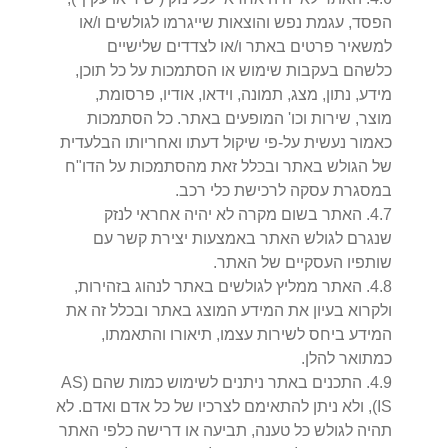
הפסד, עגמת נפש והוצאות שייגרמו לגולשים ו/או
למשאיר פרטים באתר ו/או לצדדים שלישיים
כלשהם בעקבות שימוש או הסתמכות על כל תוכן,
מידע, נתון, מצג, תמונה, וידאו, אודיו, פרסומת,
מוצר, שירות וכו' המופעים באתר. כל הסתמכות
כאמור נעשית על-פי שיקול דעתו ואחריותו הבלעדית
של הגולש באתר ובכלל זאת מהסתמכות על הדו"ח
במסגרת עסקה לרכישת כלי רכב.
7
.
4
.
האתר בשום מקרה לא יהיה אחראי לנזק
שנגרם לגולש האתר באמצעות יצירת קשר עם
שותפיו העסקיים של האתר.
8
.
4
.
האתר ממליץ לגולשים באתר לנהוג בזהירות,
ולקרוא בעיון את המידע המוצג באתר ובכלל זה את
המידע ביחס לשירות עצמו, תיאורו והתאמתו,
כמתואר להלן.
9
.
4
.
התכנים באתר ניתנים לשימוש כמות שהם (AS
IS), ולא ניתן להתאימם לצרכיו של כל אדם ואדם. לא
תהיה לגולש כל טענה, תביעה או דרישה כלפי האתר